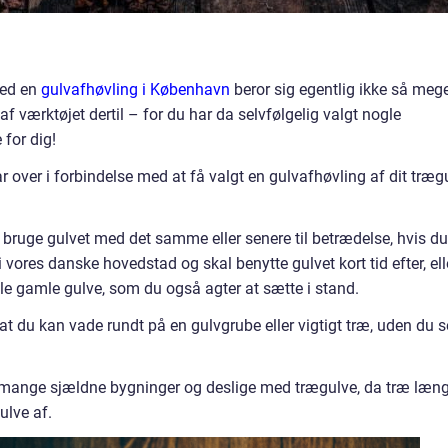
med en
gulvafhøvling i København
beror sig egentlig ikke så meg
f værktøjet dertil – for du har da selvfølgelig valgt nogle
 for dig!
ar over i forbindelse med at få valgt en gulvafhøvling af dit træg
 bruge gulvet med det samme eller senere til betrædelse, hvis du
 i vores danske hovedstad og skal benytte gulvet kort tid efter, ell
e gamle gulve, som du også agter at sætte i stand.
t du kan vade rundt på en gulvgrube eller vigtigt træ, uden du s
ange sjældne bygninger og deslige med trægulve, da træ læn
ulve af.