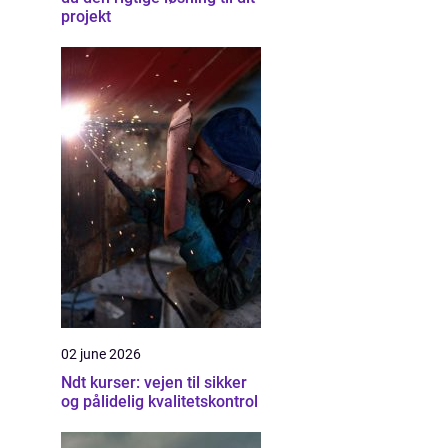
projekt
02 june 2026
Ndt kurser: vejen til sikker
og pålidelig kvalitetskontrol