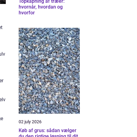
Topkapning af træer:
hvornår, hvordan og
hvorfor
et
ulv
er
elv
ge
02 july 2026
Køb af grus: sådan vælger
du den rigtige løsning til dit