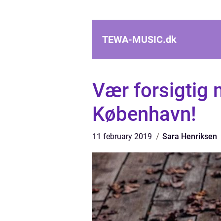
TEWA-MUSIC.
dk
Vær forsigtig 
København!
11 february 2019
Sara Henriksen