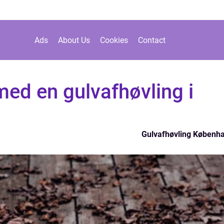
Ads
About Us
Cookies
Contact
med en gulvafhøvling i
Gulvafhøvling Københ