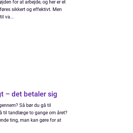
den for at arbejde, og her er et
føres sikkert og effektivt. Men
l va...
 – det betaler sig
igennem? Så bør du gå til
å til tandlæge to gange om året?
ende ting, man kan gøre for at