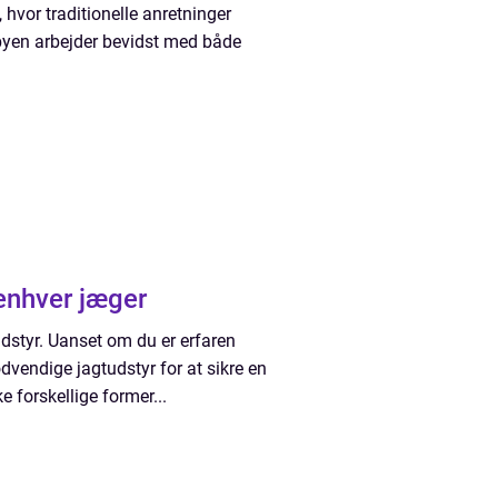
hvor traditionelle anretninger
 byen arbejder bevidst med både
r til enhver jæger
 udstyr. Uanset om du er erfaren
ødvendige jagtudstyr for at sikre en
ke forskellige former...