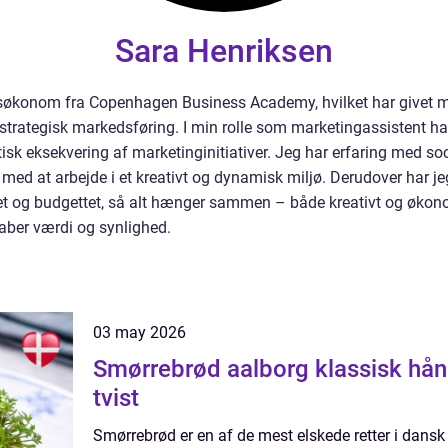
Sara Henriksen
økonom fra Copenhagen Business Academy, hvilket har givet mi
rategisk markedsføring. I min rolle som marketingassistent har
sk eksekvering af marketinginitiativer. Jeg har erfaring med so
 med at arbejde i et kreativt og dynamisk miljø. Derudover har je
t og budgettet, så alt hænger sammen – både kreativt og økonom
kaber værdi og synlighed.
03 may 2026
Smørrebrød aalborg klassisk håndværk med moderne
tvist
Smørrebrød er en af de mest elskede retter i dans