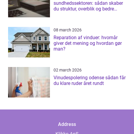
sundhedssektoren: sådan skaber
du struktur, overblik og bedre
patientforløb
08 march 2026
Reparation af vinduer: hvornår
giver det mening og hvordan gør
man?
02 march 2026
Vinudespolering odense sådan får
du klare ruder året rundt
Address