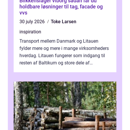
Blikkenslager viborg sådan får du
holdbare løsninger til tag, facade og
vvs
30 july 2026
Toke Larsen
inspiration
Transport mellem Danmark og Litauen
fylder mere og mere i mange virksomheders
hverdag. Litauen fungerer som indgang til
resten af Baltikum og store dele af
Østeuropa, og landet er i dag en vigtig brik...