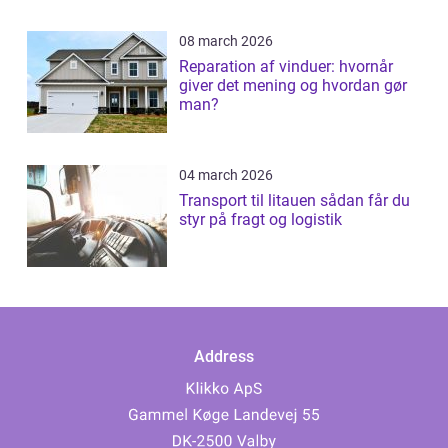
08 march 2026
Reparation af vinduer: hvornår
giver det mening og hvordan gør
man?
04 march 2026
Transport til litauen sådan får du
styr på fragt og logistik
Address