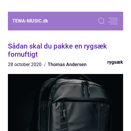
TEWA-MUSIC.
dk
Sådan skal du pakke en rygsæk
fornuftigt
rygsæk
28 october 2020
Thomas Andersen