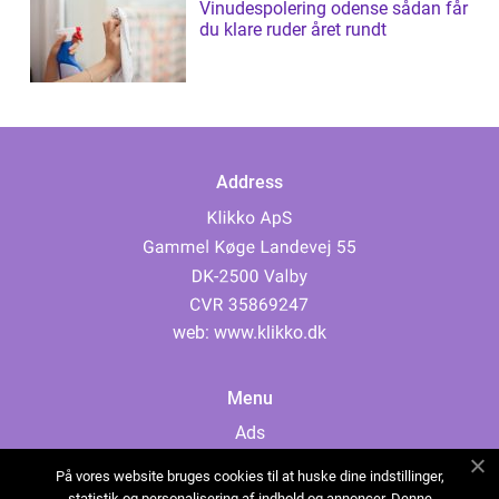
Vinudespolering odense sådan får
du klare ruder året rundt
Address
web:
www.klikko.dk
Menu
Ads
About Us
På vores website bruges cookies til at huske dine indstillinger,
Cookies
statistik og personalisering af indhold og annoncer. Denne