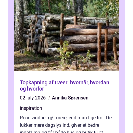
Topkapning af træer: hvornår, hvordan
og hvorfor
02 july 2026
Annika Sørensen
inspiration
Rene vinduer gør mere, end man lige tror. De
lukker mere dagslys ind, giver et bedre
indeklima og får både hus og butik til at