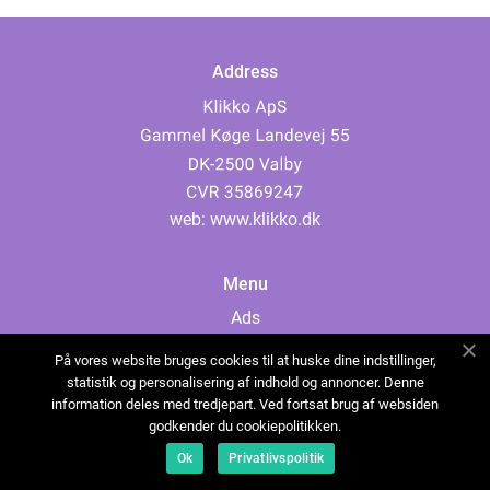
Address
web:
www.klikko.dk
Menu
Ads
About Us
På vores website bruges cookies til at huske dine indstillinger,
Cookies
statistik og personalisering af indhold og annoncer. Denne
information deles med tredjepart. Ved fortsat brug af websiden
Contact
godkender du cookiepolitikken.
Sitemap
Ok
Privatlivspolitik