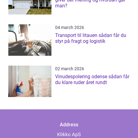
man?
04 march 2026
Transport til litauen sådan får du
styr på fragt og logistik
02 march 2026
Vinudespolering odense sådan får
du klare ruder året rundt
Address