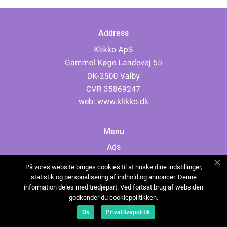
Address
web:
www.klikko.dk
Menu
Ads
About Us
På vores website bruges cookies til at huske dine indstillinger,
Cookies
statistik og personalisering af indhold og annoncer. Denne
information deles med tredjepart. Ved fortsat brug af websiden
Contact
godkender du cookiepolitikken.
Sitemap
Ok
Privatlivspolitik