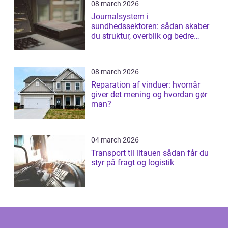
08 march 2026
Journalsystem i
sundhedssektoren: sådan skaber
du struktur, overblik og bedre
patientforløb
08 march 2026
Reparation af vinduer: hvornår
giver det mening og hvordan gør
man?
04 march 2026
Transport til litauen sådan får du
styr på fragt og logistik