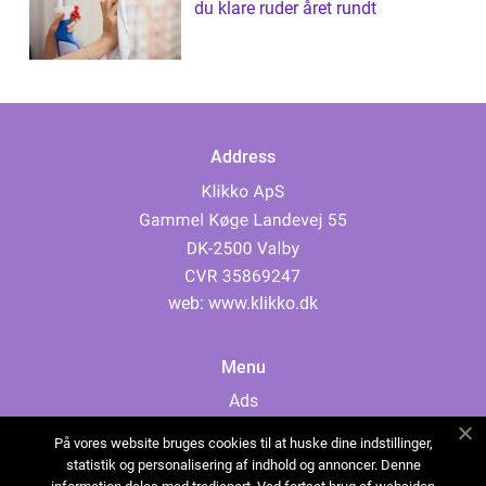
du klare ruder året rundt
Address
web:
www.klikko.dk
Menu
Ads
About Us
På vores website bruges cookies til at huske dine indstillinger,
Cookies
statistik og personalisering af indhold og annoncer. Denne