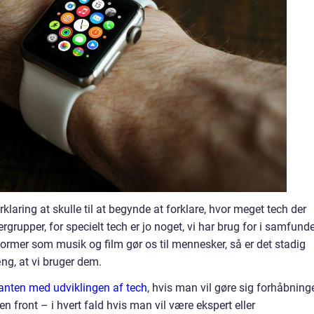
laring at skulle til at begynde at forklare, hvor meget tech der
rgrupper, for specielt tech er jo noget, vi har brug for i samfund
 former som musik og film gør os til mennesker, så er det stadig
, at vi bruger dem.
anten med udviklingen af tech
, hvis man vil gøre sig forhåbning
n front – i hvert fald hvis man vil være ekspert eller