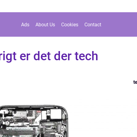
Ads
About Us
Cookies
Contact
gt er det der tech
t