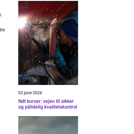
n
dre
02 june 2026
Ndt kurser: vejen til sikker
og pålidelig kvalitetskontrol