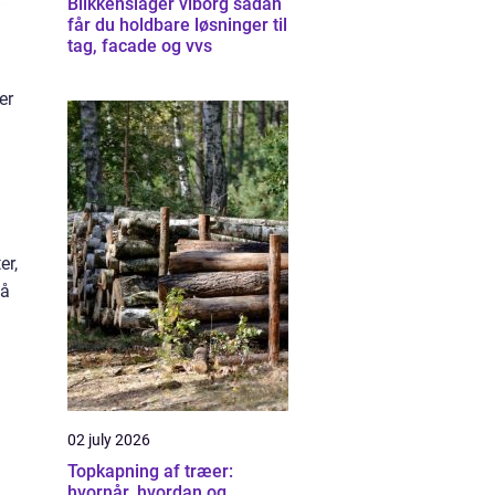
Blikkenslager viborg sådan
får du holdbare løsninger til
tag, facade og vvs
er
er,
så
02 july 2026
Topkapning af træer:
hvornår, hvordan og