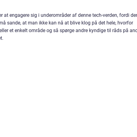
r at engagere sig i underområder af denne tech-verden, fordi de
å sande, at man ikke kan nå at blive klog på det hele, hvorfor
ller et enkelt område og så spørge andre kyndige til råds på an
t.