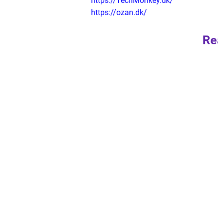
https://TechMonkey.dk/
https://ozan.dk/
Re