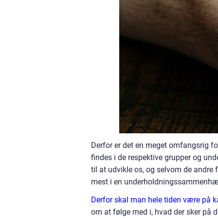
Derfor er det en meget omfangsrig fork
findes i de respektive grupper og unde
til at udvikle os, og selvom de andre
mest i en underholdningssammenhæng
Derfor skal man hele tiden være på k
om at følge med i, hvad der sker på de