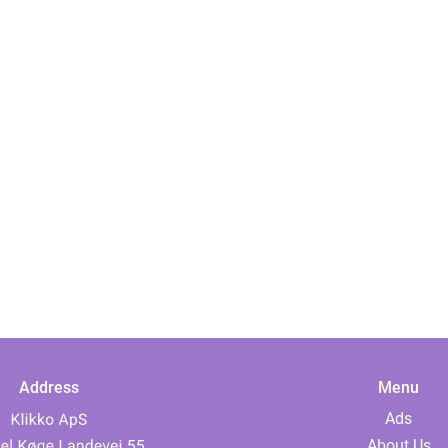
Address
Menu
Ads
About Us