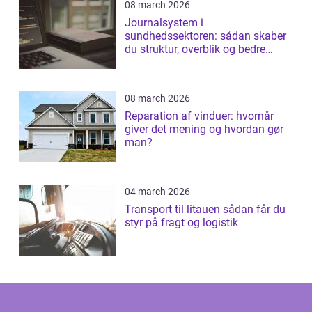
08 march 2026
Journalsystem i
sundhedssektoren: sådan skaber
du struktur, overblik og bedre
patientforløb
08 march 2026
Reparation af vinduer: hvornår
giver det mening og hvordan gør
man?
04 march 2026
Transport til litauen sådan får du
styr på fragt og logistik