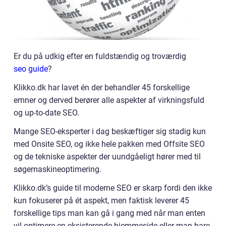
Er du på udkig efter en fuldstændig og troværdig
seo guide
?
Klikko.dk har lavet én der behandler 45 forskellige
emner og derved berører alle aspekter af virkningsfuld
og up-to-date SEO.
Mange SEO-eksperter i dag beskæftiger sig stadig kun
med Onsite SEO, og ikke hele pakken med Offsite SEO
og de tekniske aspekter der uundgåeligt hører med til
søgemaskineoptimering.
Klikko.dk’s guide til moderne SEO er skarp fordi den ikke
kun fokuserer på ét aspekt, men faktisk leverer 45
forskellige tips man kan gå i gang med når man enten
vil optimere en eksisterende hjemmeside eller man bare