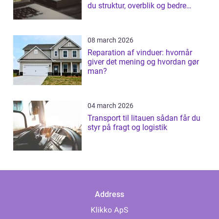
du struktur, overblik og bedre
patientforløb
08 march 2026
Reparation af vinduer: hvornår
giver det mening og hvordan gør
man?
04 march 2026
Transport til litauen sådan får du
styr på fragt og logistik
Address