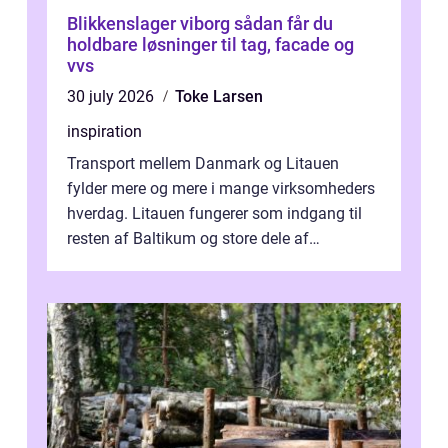
Blikkenslager viborg sådan får du
holdbare løsninger til tag, facade og
vvs
30 july 2026
Toke Larsen
inspiration
Transport mellem Danmark og Litauen
fylder mere og mere i mange virksomheders
hverdag. Litauen fungerer som indgang til
resten af Baltikum og store dele af
Østeuropa, og landet er i dag en vigtig brik...