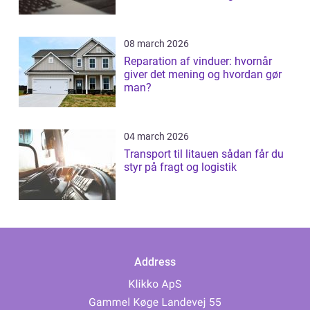
patientforløb
08 march 2026
Reparation af vinduer: hvornår
giver det mening og hvordan gør
man?
04 march 2026
Transport til litauen sådan får du
styr på fragt og logistik
Address