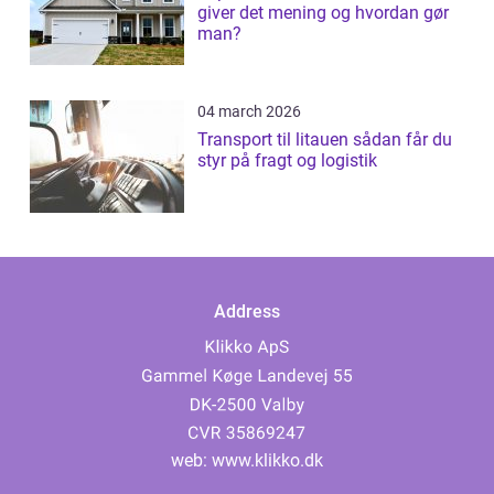
giver det mening og hvordan gør
man?
04 march 2026
Transport til litauen sådan får du
styr på fragt og logistik
Address
web:
www.klikko.dk