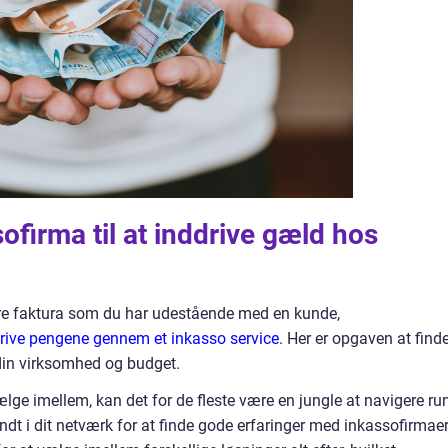
ofirma til at inddrive gæld hos
rre faktura som du har udestående med en kunde,
ddrive pengene gennem et inkasso service
. Her er opgaven at find
l din virksomhed og budget.
ge imellem, kan det for de fleste være en jungle at navigere ru
rundt i dit netværk for at finde gode erfaringer med inkassofirmaer