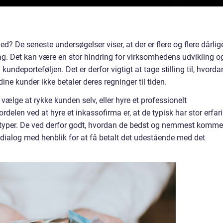
ed? De seneste undersøgelser viser, at der er flere og flere dårlig
dag. Det kan være en stor hindring for virksomhedens udvikling o
 i kundeporteføljen. Det er derfor vigtigt at tage stilling til, hvorda
ine kunder ikke betaler deres regninger til tiden.
lge at rykke kunden selv, eller hyre et professionelt
rdelen ved at hyre et inkassofirma er, at de typisk har stor erfar
etyper. De ved derfor godt, hvordan de bedst og nemmest kommer
dialog med henblik for at få betalt det udestående med det