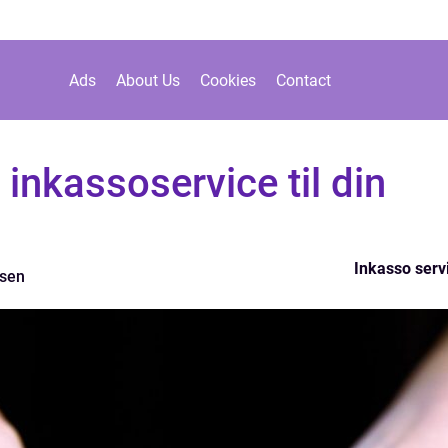
Ads
About Us
Cookies
Contact
 inkassoservice til din
Inkasso serv
sen