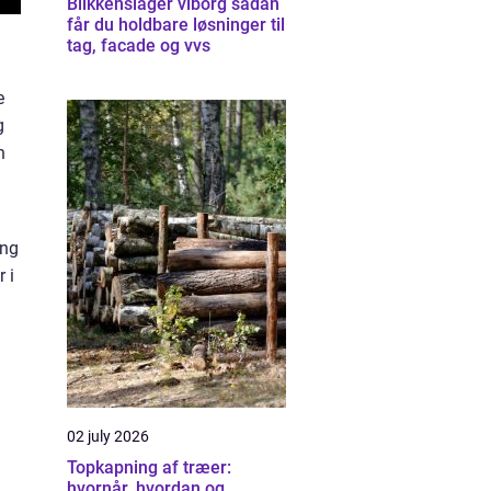
Blikkenslager viborg sådan
får du holdbare løsninger til
tag, facade og vvs
e
g
n
ing
 i
02 july 2026
Topkapning af træer:
hvornår, hvordan og