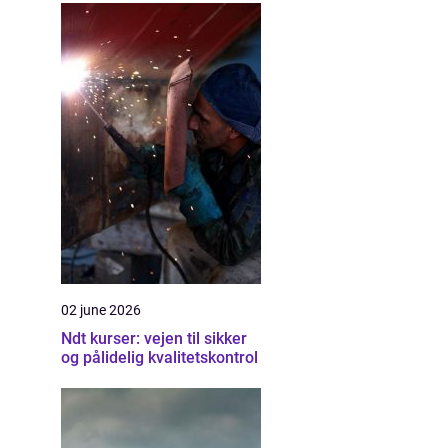
02 june 2026
Ndt kurser: vejen til sikker
og pålidelig kvalitetskontrol