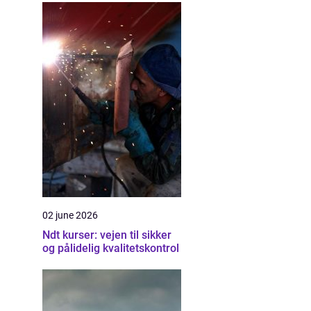
02 june 2026
Ndt kurser: vejen til sikker
og pålidelig kvalitetskontrol