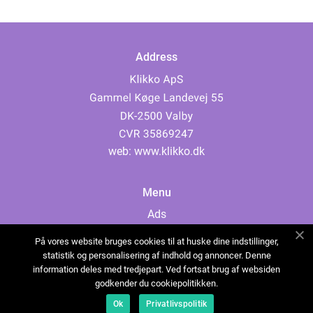
Address
web:
www.klikko.dk
Menu
Ads
About Us
På vores website bruges cookies til at huske dine indstillinger,
Cookies
statistik og personalisering af indhold og annoncer. Denne
information deles med tredjepart. Ved fortsat brug af websiden
Contact
godkender du cookiepolitikken.
Sitemap
Ok
Privatlivspolitik