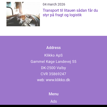
04 march 2026
Transport til litauen sådan får du
styr på fragt og logistik
Address
web:
www.klikko.dk
Menu
Ads