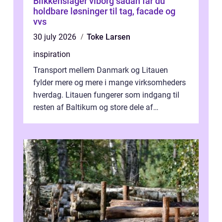
Blikkenslager viborg sådan får du
holdbare løsninger til tag, facade og
vvs
30 july 2026
Toke Larsen
inspiration
Transport mellem Danmark og Litauen
fylder mere og mere i mange virksomheders
hverdag. Litauen fungerer som indgang til
resten af Baltikum og store dele af
Østeuropa, og landet er i dag en vigtig brik...