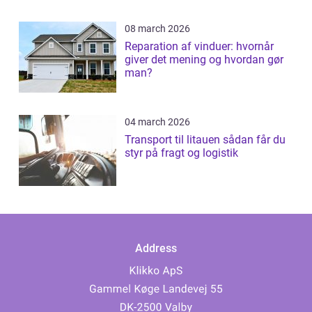
08 march 2026
Reparation af vinduer: hvornår
giver det mening og hvordan gør
man?
04 march 2026
Transport til litauen sådan får du
styr på fragt og logistik
Address