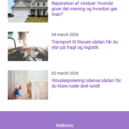
Reparation af vinduer: hvornår
giver det mening og hvordan gør
man?
04 march 2026
Transport til litauen sådan får du
styr på fragt og logistik
02 march 2026
Vinudespolering odense sådan får
du klare ruder året rundt
Address