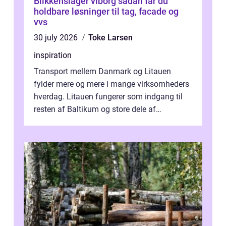
Blikkenslager viborg sådan får du
holdbare løsninger til tag, facade og
vvs
30 july 2026
Toke Larsen
inspiration
Transport mellem Danmark og Litauen
fylder mere og mere i mange virksomheders
hverdag. Litauen fungerer som indgang til
resten af Baltikum og store dele af
Østeuropa, og landet er i dag en vigtig brik...