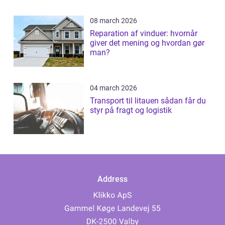
08 march 2026
Reparation af vinduer: hvornår
giver det mening og hvordan gør
man?
04 march 2026
Transport til litauen sådan får du
styr på fragt og logistik
Address