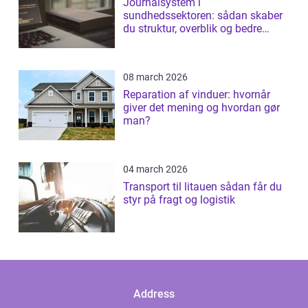
Journalsystem i
sundhedssektoren: sådan skaber
du struktur, overblik og bedre
patientforløb
08 march 2026
Reparation af vinduer: hvornår
giver det mening og hvordan gør
man?
04 march 2026
Transport til litauen sådan får du
styr på fragt og logistik
Address