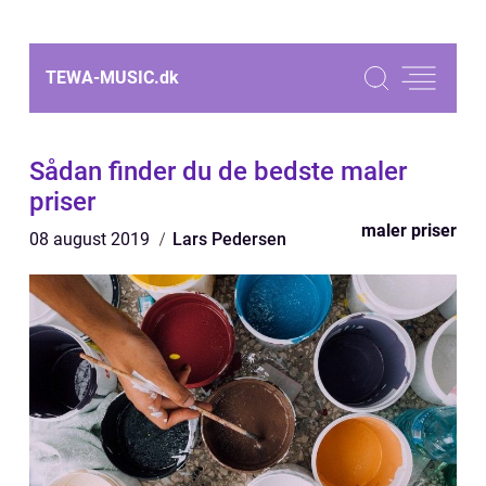
TEWA-MUSIC.
dk
Sådan finder du de bedste maler
priser
maler priser
08 august 2019
Lars Pedersen