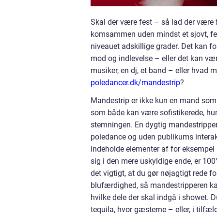
Skal der være fest – så lad der være f
komsammen uden mindst et sjovt, fe
niveauet adskillige grader. Det kan f
mod og indlevelse – eller det kan væ
musiker, en dj, et band – eller hvad 
poledancer.dk/mandestrip
?
Mandestrip er ikke kun en mand som s
som både kan være sofistikerede, hum
stemningen. En dygtig mandestripper 
poledance og uden publikums interaktio
indeholde elementer af for eksempel 
sig i den mere uskyldige ende, er 100
det vigtigt, at du gør nøjagtigt red
blufærdighed, så mandestripperen kan 
hvilke dele der skal indgå i showet.
tequila, hvor gæsterne – eller, i til