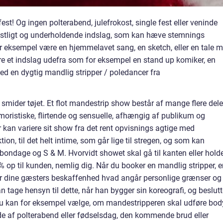
est! Og ingen polterabend, julefrokost, single fest eller veninde
stligt og underholdende indslag, som kan hæve stemnings
or eksempel være en hjemmelavet sang, en sketch, eller en tale 
re et indslag udefra som for eksempel en stand up komiker, en
med en dygtig mandlig stripper / poledancer fra
mider tøjet. Et flot mandestrip show består af mange flere dele
oristiske, flirtende og sensuelle, afhængig af publikum og
kan variere sit show fra det rent opvisnings agtige med
n, til det helt intime, som går lige til stregen, og som kan
bondage og S & M. Hvorvidt showet skal gå til kanten eller hold
% op til kunden, nemlig dig. Når du booker en mandlig stripper, e
e for dine gæsters beskaffenhed hvad angår personlige grænser og
tage hensyn til dette, når han bygger sin koreografi, og beslutt
 Du kan for eksempel vælge, om mandestripperen skal udføre bod
fælde af polterabend eller fødselsdag, den kommende brud eller