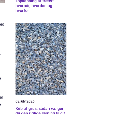
Topkapning af træer:
hvornår, hvordan og
hvorfor
med
,
e
r
er
02 july 2026
y
Køb af grus: sådan vælger
du den rigtige løsning til dit