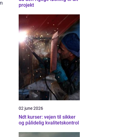
om
projekt
02 june 2026
Ndt kurser: vejen til sikker
og pålidelig kvalitetskontrol