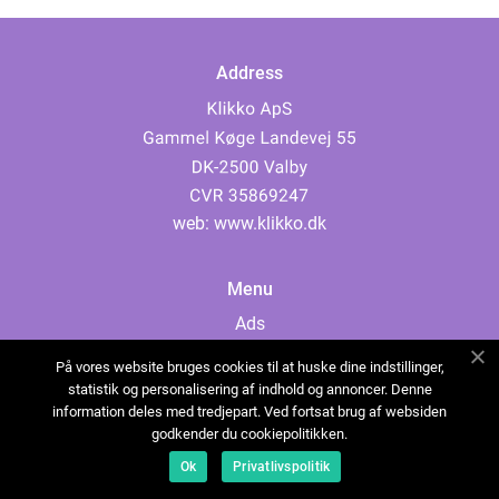
Address
web:
www.klikko.dk
Menu
Ads
About Us
På vores website bruges cookies til at huske dine indstillinger,
Cookies
statistik og personalisering af indhold og annoncer. Denne
information deles med tredjepart. Ved fortsat brug af websiden
Contact
godkender du cookiepolitikken.
Sitemap
Ok
Privatlivspolitik