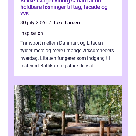
Blikkenslager viborg sådan får du
holdbare løsninger til tag, facade og
vvs
30 july 2026
Toke Larsen
inspiration
Transport mellem Danmark og Litauen
fylder mere og mere i mange virksomheders
hverdag. Litauen fungerer som indgang til
resten af Baltikum og store dele af
Østeuropa, og landet er i dag en vigtig brik...