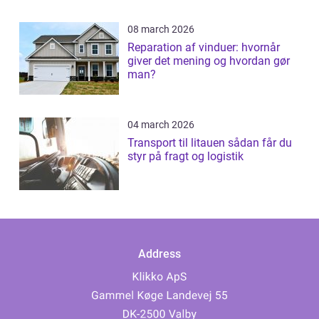
08 march 2026
Reparation af vinduer: hvornår
giver det mening og hvordan gør
man?
04 march 2026
Transport til litauen sådan får du
styr på fragt og logistik
Address