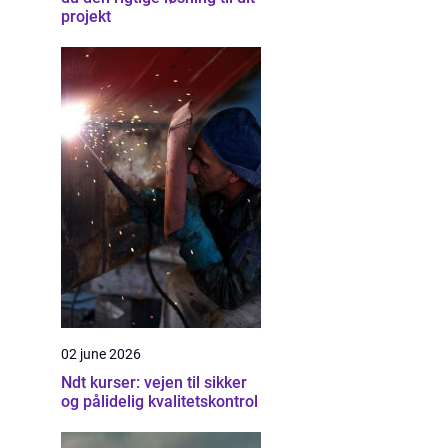
projekt
02 june 2026
Ndt kurser: vejen til sikker
og pålidelig kvalitetskontrol