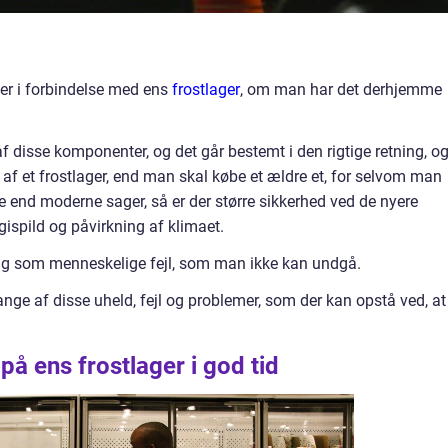
er i forbindelse med ens
frostlager
, om man har det derhjemme
af disse komponenter, og det går bestemt i den rigtige retning, o
af et frostlager, end man skal købe et ældre et, for selvom man
e end moderne sager, så er der større sikkerhed ved de nyere
ispild og påvirkning af klimaet.
ng som menneskelige fejl, som man ikke kan undgå.
ange af disse uheld, fejl og problemer, som der kan opstå ved, at
på ens frostlager i god tid