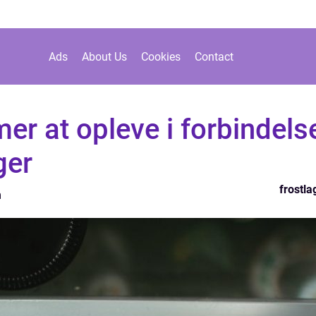
Ads
About Us
Cookies
Contact
er at opleve i forbindels
ger
frostla
n