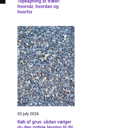
Topkapning af træer:
hvornår, hvordan og
hvorfor
g
02 july 2026
Køb af grus: sådan vælger
du den rigtige løsning til dit