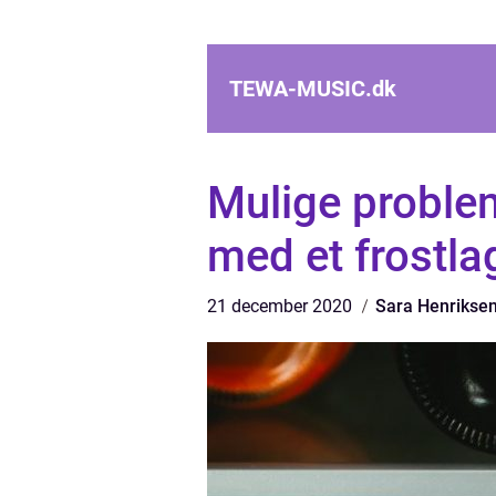
TEWA-MUSIC.
dk
Mulige problem
med et frostla
21 december 2020
Sara Henrikse