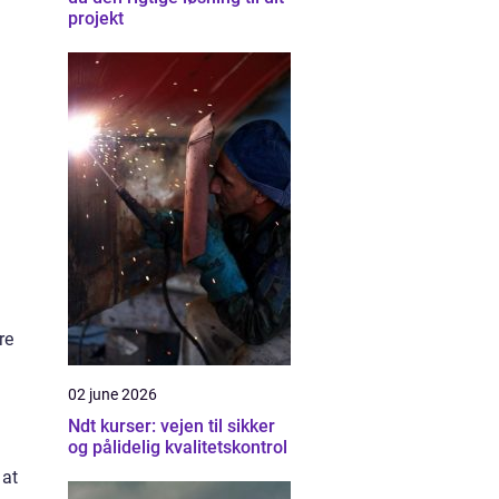
projekt
re
02 june 2026
Ndt kurser: vejen til sikker
og pålidelig kvalitetskontrol
 at