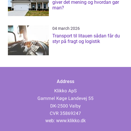
giver det mening og hvordan gør
man?
04 march 2026
Transport til litauen sådan får du
styr på fragt og logistik
Address
web:
www.klikko.dk