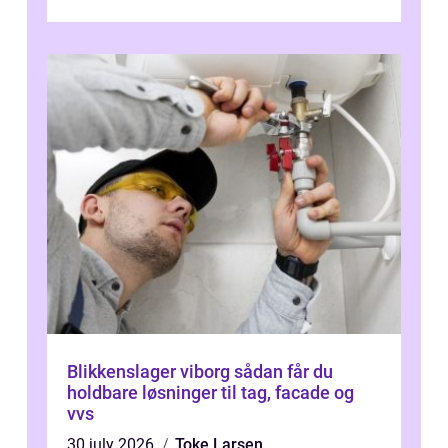
Østeuropa, og landet er i dag en vigtig brik...
Blikkenslager viborg sådan får du
holdbare løsninger til tag, facade og
vvs
30 july 2026
Toke Larsen