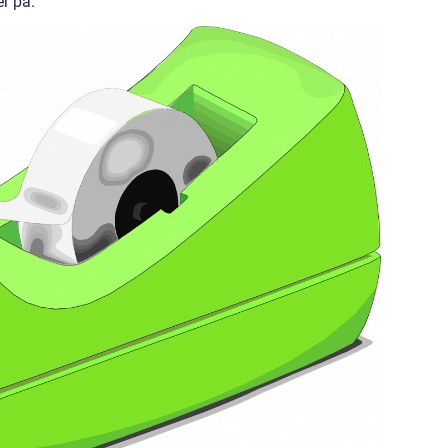
r på.