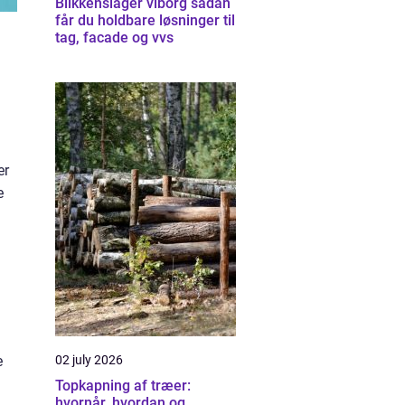
Blikkenslager viborg sådan
får du holdbare løsninger til
tag, facade og vvs
er
e
e
02 july 2026
Topkapning af træer:
hvornår, hvordan og