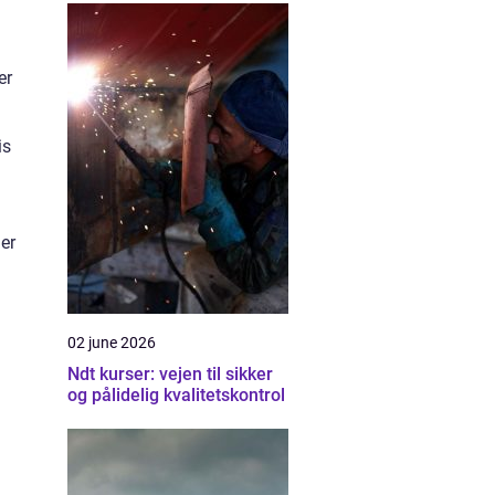
er
is
der
02 june 2026
Ndt kurser: vejen til sikker
og pålidelig kvalitetskontrol