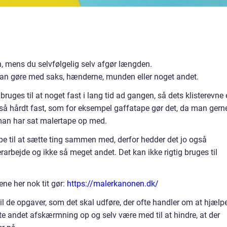
en, mens du selvfølgelig selv afgør længden.
an gøre med saks, hænderne, munden eller noget andet.
ruges til at noget fast i lang tid ad gangen, så dets klisterevne 
e så hårdt fast, som for eksempel gaffatape gør det, da man gern
 man har sat malertape op med.
pe til at sætte ting sammen med, derfor hedder det jo også
rarbejde og ikke så meget andet. Det kan ikke rigtig bruges til
ne her nok tit gør:
https://malerkanonen.dk/
il de opgaver, som det skal udføre, der ofte handler om at hjælp
e andet afskærmning op og selv være med til at hindre, at der