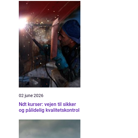
02 june 2026
Ndt kurser: vejen til sikker
og pålidelig kvalitetskontrol