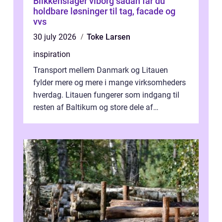
Blikkenslager viborg sådan får du
holdbare løsninger til tag, facade og
vvs
30 july 2026
Toke Larsen
inspiration
Transport mellem Danmark og Litauen
fylder mere og mere i mange virksomheders
hverdag. Litauen fungerer som indgang til
resten af Baltikum og store dele af
Østeuropa, og landet er i dag en vigtig brik...