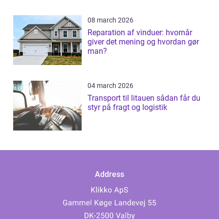
08 march 2026
Reparation af vinduer: hvornår
giver det mening og hvordan gør
man?
04 march 2026
Transport til litauen sådan får du
styr på fragt og logistik
Address