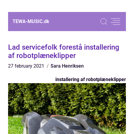
TEWA-MUSIC.
dk
Lad servicefolk forestå installering
af robotplæneklipper
27 february 2021
Sara Henriksen
installering af robotplæneklipper