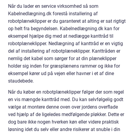
Når du lader en service virksomhed så som
Kabelnedlægning.dk forestå installering af
robotplæneklipper er du garanteret at alting er sat rigtigt
op helt fra begyndelsen. Kabelnedlægning.dk kan for
eksempel hjælpe dig med at nedlægge kanttråd til
robotplæneklipper. Nedlægning af kanttråd er en vigtig
del af installering af robotplæneklipper. Kanttråden er
nemlig det kabel som sørger for at din plæneklipper
holder sig inden for græsplænens rammer og ikke for
eksempel kører ud på vejen eller havner i et af dine
staudebede.
Når du køber en robotplæneklipper følger der som regel
en vis mængde kanttråd med. Du kan selvfølgelig godt
vælge at montere denne oven over jordens overflade
ved hjælp af de ligeledes medfølgende pløkker. Dette er
dog bare ikke nogen hverken køn eller videre praktisk
løsning idet du selv eller andre risikerer at snuble i din