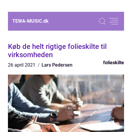
TEWA-MUSIC.
dk
Køb de helt rigtige folieskilte til
virksomheden
folieskilte
26 april 2021
Lars Pedersen