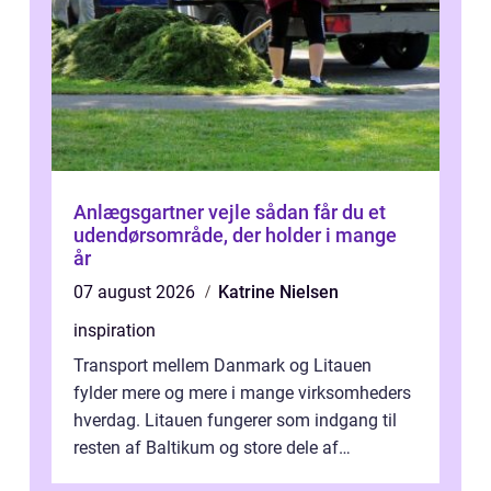
Anlægsgartner vejle sådan får du et
udendørsområde, der holder i mange
år
07 august 2026
Katrine Nielsen
inspiration
Transport mellem Danmark og Litauen
fylder mere og mere i mange virksomheders
hverdag. Litauen fungerer som indgang til
resten af Baltikum og store dele af
Østeuropa, og landet er i dag en vigtig brik...