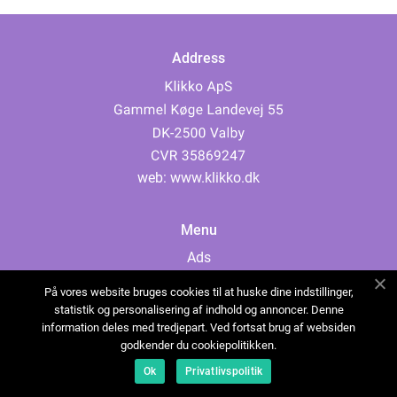
Address
web:
www.klikko.dk
Menu
Ads
About Us
På vores website bruges cookies til at huske dine indstillinger,
Cookies
statistik og personalisering af indhold og annoncer. Denne
information deles med tredjepart. Ved fortsat brug af websiden
Contact
godkender du cookiepolitikken.
Sitemap
Ok
Privatlivspolitik