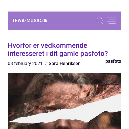
TEWA-MUSIC.
dk
Hvorfor er vedkommende
interesseret i dit gamle pasfoto?
pasfoto
08 february 2021
Sara Henriksen