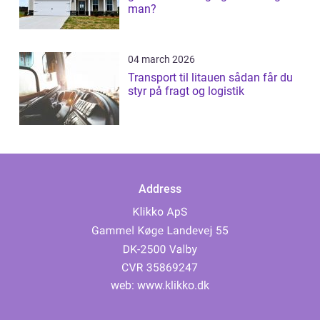
man?
04 march 2026
Transport til litauen sådan får du
styr på fragt og logistik
Address
web:
www.klikko.dk