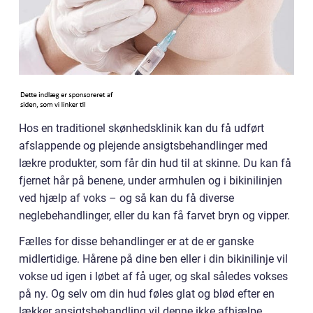
Hos en traditionel skønhedsklinik kan du få udført
afslappende og plejende ansigtsbehandlinger med
lækre produkter, som får din hud til at skinne. Du kan få
fjernet hår på benene, under armhulen og i bikinilinjen
ved hjælp af voks – og så kan du få diverse
neglebehandlinger, eller du kan få farvet bryn og vipper.
Fælles for disse behandlinger er at de er ganske
midlertidige. Hårene på dine ben eller i din bikinilinje vil
vokse ud igen i løbet af få uger, og skal således vokses
på ny. Og selv om din hud føles glat og blød efter en
lækker ansigtsbehandling vil denne ikke afhjælpe