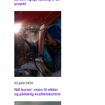
projekt
02 june 2026
Ndt kurser: vejen til sikker
og pålidelig kvalitetskontrol