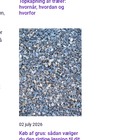
Topkapning af træer:
hvornår, hvordan og
en,
hvorfor
r
å
t
02 july 2026
Køb af grus: sådan vælger
du den rigtige løsning til dit