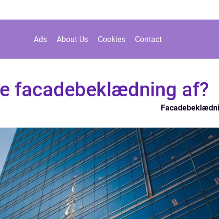
Ads
About Us
Cookies
Contact
ve facadebeklædning af?
Facadebeklædn
n