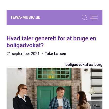
TEWA-MUSIC.
dk
Hvad taler generelt for at bruge en
boligadvokat?
21 september 2021
Toke Larsen
boligadvokat aalborg