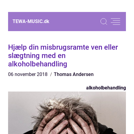
TEWA-MUSIC.
dk
Hjælp din misbrugsramte ven eller
slægtning med en
alkoholbehandling
06 november 2018
Thomas Andersen
alkoholbehandling