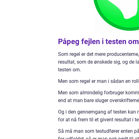
Påpeg fejlen i testen o
Som regel er det mere producenterne, 
resultat, som de ønskede sig, og de la
testen om.
Men som regel er man i sådan en rolle 
Men som almindelig forbruger kommer 
end at man bare sluger overskriftern
Og i den gennemgang af testen kan ma
for at nå frem til et givent resultat i 
Så må man som testudfører enten påpe
for udfaldet, så er man nok nødt til a