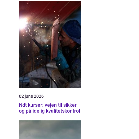
02 june 2026
Ndt kurser: vejen til sikker
og pålidelig kvalitetskontrol