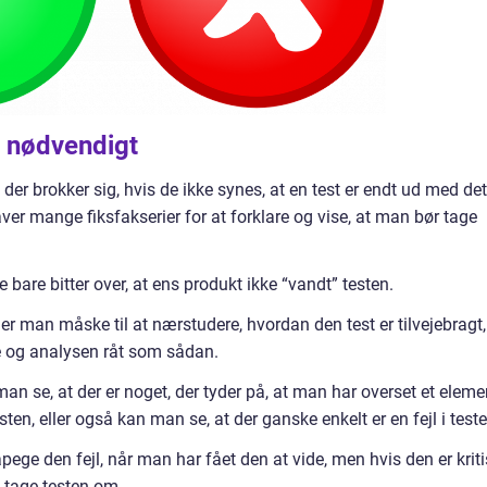
m nødvendigt
der brokker sig, hvis de ikke synes, at en test er endt ud med det
ver mange fiksfakserier for at forklare og vise, at man bør tage
bare bitter over, at ens produkt ikke “vandt” testen.
man måske til at nærstudere, hvordan den test er tilvejebragt,
e og analysen råt som sådan.
n se, at der er noget, der tyder på, at man har overset et eleme
testen, eller også kan man se, at der ganske enkelt er en fejl i test
ge den fejl, når man har fået den at vide, men hvis den er kriti
t tage testen om.