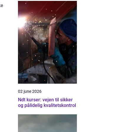
ke
02 june 2026
Ndt kurser: vejen til sikker
og pålidelig kvalitetskontrol