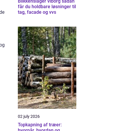
Blikkenslager viborg sådan
får du holdbare løsninger til
lde
tag, facade og vvs
g
 og
02 july 2026
Topkapning af træer:
hvornår, hvordan og