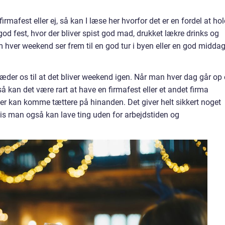
firmafest eller ej, så kan I læse her hvorfor det er en fordel at ho
god fest, hvor der bliver spist god mad, drukket lækre drinks og
 hver weekend ser frem til en god tur i byen eller en god midda
æder os til at det bliver weekend igen. Når man hver dag går op
 kan det være rart at have en firmafest eller et andet firma
r kan komme tættere på hinanden. Det giver helt sikkert noget
s man også kan lave ting uden for arbejdstiden og