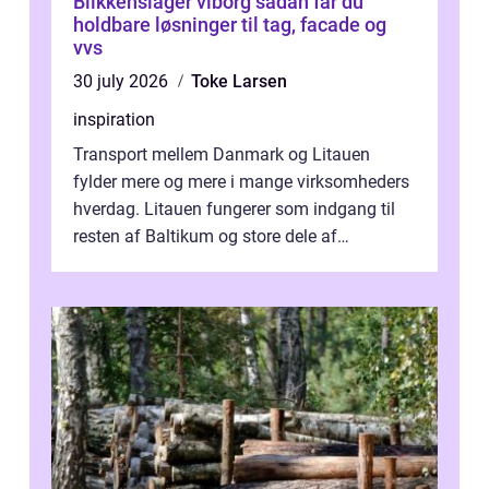
Blikkenslager viborg sådan får du
holdbare løsninger til tag, facade og
vvs
30 july 2026
Toke Larsen
inspiration
Transport mellem Danmark og Litauen
fylder mere og mere i mange virksomheders
hverdag. Litauen fungerer som indgang til
resten af Baltikum og store dele af
Østeuropa, og landet er i dag en vigtig brik...