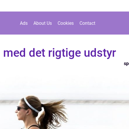
Ads
About Us
Cookies
Contact
b med det rigtige udstyr
sp