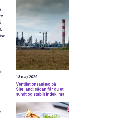
e
re
å
e,
øse
d
at
18 may 2026
Ventilationsanlæg på
Sjælland: sådan får du et
sundt og stabilt indeklima
e