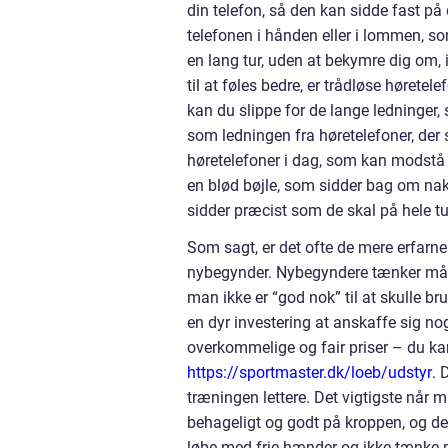
din telefon, så den kan sidde fast på
telefonen i hånden eller i lommen, s
en lang tur, uden at bekymre dig om,
til at føles bedre, er trådløse høretel
kan du slippe for de lange ledninger, 
som ledningen fra høretelefoner, der 
høretelefoner i dag, som kan modst
en blød bøjle, som sidder bag om nakk
sidder præcist som de skal på hele tu
Som sagt, er det ofte de mere erfarne
nybegynder. Nybegyndere tænker måsk
man ikke er “god nok” til at skulle 
en dyr investering at anskaffe sig nog
overkommelige og fair priser – du kan 
https://sportmaster.dk/loeb/udstyr
.
D
træningen lettere. Det vigtigste når ma
behageligt og godt på kroppen, og de
løbe med frie hænder og ikke tænke p