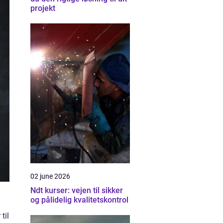
projekt
02 june 2026
Ndt kurser: vejen til sikker
og pålidelig kvalitetskontrol
til