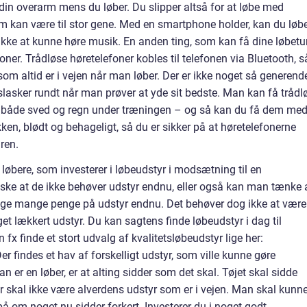
 din overarm mens du løber. Du slipper altså for at løbe med
om kan være til stor gene. Med en smartphone holder, kan du løb
 ikke at kunne høre musik. En anden ting, som kan få dine løbetu
efoner. Trådløse høretelefoner kobles til telefonen via Bluetooth, s
som altid er i vejen når man løber. Der er ikke noget så generend
slasker rundt når man prøver at yde sit bedste. Man kan få trådl
å både sved og regn under træningen – og så kan du få dem me
en, blødt og behageligt, så du er sikker på at høretelefonerne
ren.
 løbere, som investerer i løbeudstyr i modsætning til en
e at de ikke behøver udstyr endnu, eller også kan man tænke 
bruge mange penge på udstyr endnu. Det behøver dog ikke at være
et lækkert udstyr. Du kan sagtens finde løbeudstyr i dag til
fx finde et stort udvalg af kvalitetsløbeudstyr lige her:
er findes et hav af forskelligt udstyr, som ville kunne gøre
n er en løber, er at alting sidder som det skal. Tøjet skal sidde
r skal ikke være alverdens udstyr som er i vejen. Man skal kunn
å om noget nu sidder forkert. Investerer du i noget godt