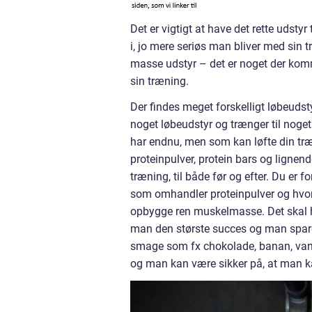
Det er vigtigt at have det rette udst
i, jo mere seriøs man bliver med sin 
masse udstyr – det er noget der komm
sin træning.
Der findes meget forskelligt løbeudst
noget løbeudstyr og trænger til noget
har endnu, men som kan løfte din træn
proteinpulver, protein bars og lignen
træning, til både før og efter. Du er 
som omhandler proteinpulver og hvorf
opbygge ren muskelmasse. Det skal he
man den største succes og man spare 
smage som fx chokolade, banan, van
og man kan være sikker på, at man k