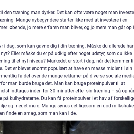
yr til den træning man dyrker. Det kan ofte være noget man investe
træning. Mange nybegyndere starter ikke med at investere i en
er løbende, jo mere erfaren man bliver, og jo mere man går op i
yr i dag, som kan gavne dig i din træning. Måske du allerede har
 nyt? Eller måske du er på udkig efter noget udstyr, som du ikke
ing til et nyt niveau? Markedet er stort i dag, når det kommer ti
de. Det er blevet enormt populært at have en masse midler til sin
formentlig faldet over de mange reklamer på diverse sociale medie
or man burde bruge det. Man kan bruge proteinpulver til at
lst indtages inden for 30 minutter efter sin træning – så opnå
på kulhydraterne. Du kan få proteinpulver i et hav af forskellig
ilje og meget mere. Mange synes det ligesom en god milkshake
an finde en smag, som man kan lide.