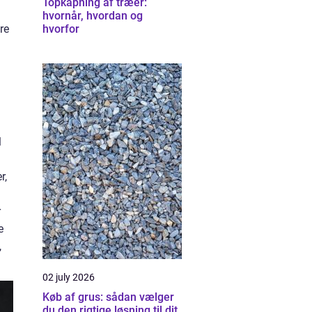
Topkapning af træer:
hvornår, hvordan og
re
hvorfor
l
r,
r
e
,
02 july 2026
Køb af grus: sådan vælger
du den rigtige løsning til dit