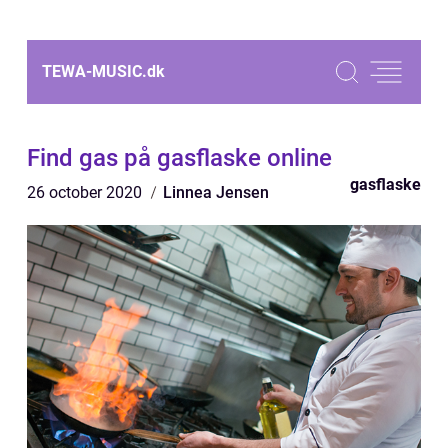
TEWA-MUSIC.
dk
Find gas på gasflaske online
gasflaske
26 october 2020
Linnea Jensen