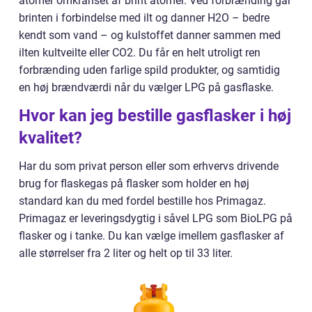
atomer omkranset af brint atomer. Ved forbrænding går
brinten i forbindelse med ilt og danner H2O – bedre
kendt som vand – og kulstoffet danner sammen med
ilten kultveilte eller CO2. Du får en helt utroligt ren
forbrænding uden farlige spild produkter, og samtidig
en høj brændværdi når du vælger LPG på gasflaske.
Hvor kan jeg bestille gasflasker i høj
kvalitet?
Har du som privat person eller som erhvervs drivende
brug for flaskegas på flasker som holder en høj
standard kan du med fordel bestille hos Primagaz.
Primagaz er leveringsdygtig i såvel LPG som BioLPG på
flasker og i tanke. Du kan vælge imellem gasflasker af
alle størrelser fra 2 liter og helt op til 33 liter.