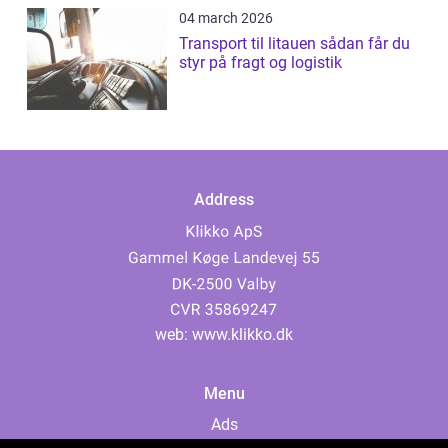
04 march 2026
Transport til litauen sådan får du
styr på fragt og logistik
Address
web:
www.klikko.dk
Menu
Ads