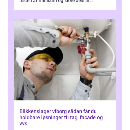
resten af Baltikum og store dele af
Østeuropa, og landet er i dag en vigtig brik...
Blikkenslager viborg sådan får du
holdbare løsninger til tag, facade og
vvs