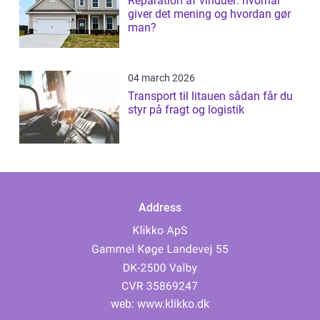
Reparation af vinduer: hvornår
giver det mening og hvordan gør
man?
04 march 2026
Transport til litauen sådan får du
styr på fragt og logistik
Address
web:
www.klikko.dk