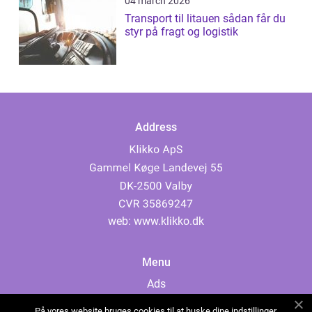
04 march 2026
Transport til litauen sådan får du
styr på fragt og logistik
Address
web:
www.klikko.dk
Menu
Ads
About Us
På vores website bruges cookies til at huske dine indstillinger,