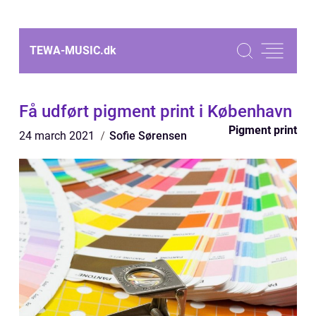
TEWA-MUSIC.
dk
Få udført pigment print i København
Pigment print
24 march 2021
Sofie Sørensen