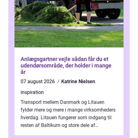
Anlægsgartner vejle sådan får du et
udendørsområde, der holder i mange
år
07 august 2026
Katrine Nielsen
inspiration
Transport mellem Danmark og Litauen
fylder mere og mere i mange virksomheders
hverdag. Litauen fungerer som indgang til
resten af Baltikum og store dele af
Østeuropa, og landet er i dag en vigtig brik...